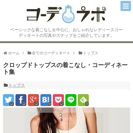
コーディネートTOP
ベーシックな着こなしを中心に、おしゃれなレディースコー
トップス
ディネートの写真やスナップをご紹介しています。
アウター/ジャケット
ホーム
全てのコーディネート
トップス
スカート
クロップドトップスの着こなし・コーディネー
ト集
パンツ
ワンピース
トップス
オールインワン/サロペット
0
0
シューズ/ブーツ
アクセサリー小物