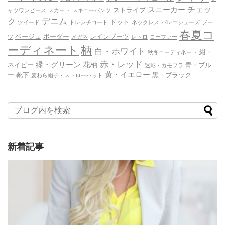
チェッ
スニーカー
ストライプ
ャツワンピース
スカート
スキニーパンツ
デニム
ク
ドット
ツイード
トレンチコート
ネックレス
バレエシューズ
ブー
春夏コ
ベージュ
ボーダー
レインブーツ
ツ
メガネ
レトロ
ローファー
ーディネート
柄
白・ホワイト
紺・
秋冬コーディネート
赤・レッド
緑・グリーン
花柄
ネイビー
青・ブル
迷彩・カモフラ
黄・イエロー
ー
靴下
黒・ブラック
麦わら帽子・ストローハット
新着記事