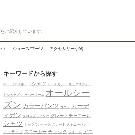
プをご紹介しています。
ット
シューズ/ブーツ
アクセサリー小物
キーワードから探す
Tシャツ
NIKE（ナイキ）
アースカラー
オックスフォー
オールシー
ドシューズ
オーバーオール
ズン
カラーパンツ
カーデ
カーキ
ィガン
グレー・チャコール
クロップドパンツ
シャツ
シャツワンピース
スカート
スキニーパンツ
デニ
チェック
スニーカー
ストライプ
ツイード