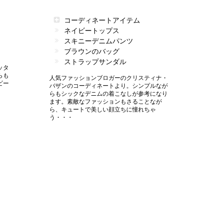
コーディネートアイテム
ネイビートップス
スキニーデニムパンツ
ブラウンのバッグ
ストラップサンダル
ッタ
らも
人気ファッションブロガーのクリスティナ・
ビー
バザンのコーディネートより。シンプルなが
らもシックなデニムの着こなしが参考になり
ます。素敵なファッションもさることなが
ら、キュートで美しい顔立ちに憧れちゃ
う・・・