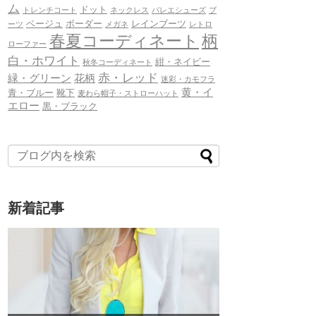
ム
ドット
トレンチコート
ネックレス
バレエシューズ
ブ
ベージュ
ボーダー
レインブーツ
ーツ
メガネ
レトロ
春夏コーディネート
柄
ローファー
白・ホワイト
紺・ネイビー
秋冬コーディネート
赤・レッド
緑・グリーン
花柄
迷彩・カモフラ
黄・イ
青・ブルー
靴下
麦わら帽子・ストローハット
エロー
黒・ブラック
新着記事