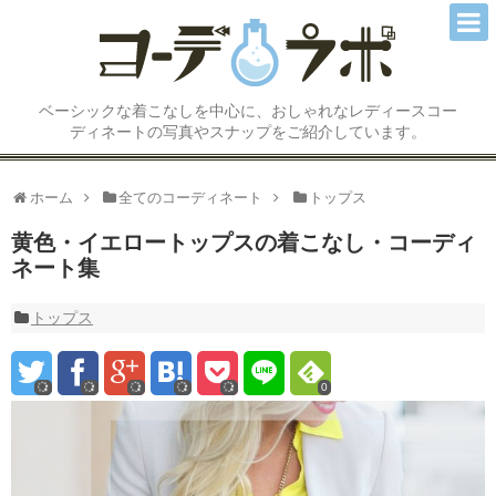
コーディネートTOP
ベーシックな着こなしを中心に、おしゃれなレディースコー
トップス
ディネートの写真やスナップをご紹介しています。
アウター/ジャケット
ホーム
全てのコーディネート
トップス
スカート
黄色・イエロートップスの着こなし・コーディ
ネート集
パンツ
ワンピース
トップス
オールインワン/サロペット
0
シューズ/ブーツ
アクセサリー小物