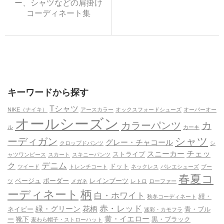
ー、シャツなどの肩掛け
コーディネート集
キーワードから探す
Tシャツ
NIKE（ナイキ）
アースカラー
オックスフォードシューズ
オーバーオー
オールシーズン
カラーパンツ
カ
ル
カーキ
シャツ
ーディガン
グレー・チャコール
クロップドパンツ
シ
チェッ
スニーカー
ストライプ
ャツワンピース
スカート
スキニーパンツ
デニム
ク
ドット
ツイード
トレンチコート
ネックレス
バレエシューズ
ブー
春夏コ
ベージュ
ボーダー
レインブーツ
ツ
メガネ
レトロ
ローファー
ーディネート
柄
白・ホワイト
紺・
秋冬コーディネート
赤・レッド
緑・グリーン
花柄
ネイビー
青・ブル
迷彩・カモフラ
黄・イエロー
ー
靴下
黒・ブラック
麦わら帽子・ストローハット