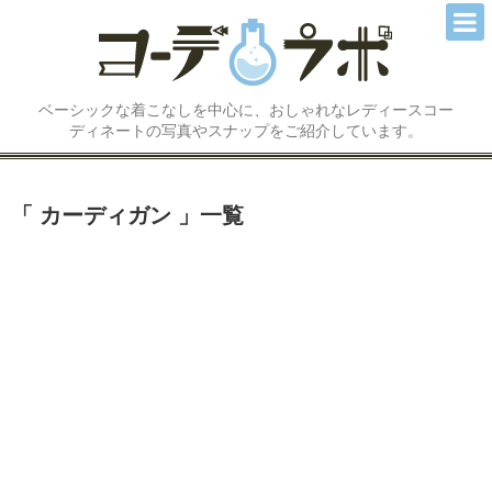
コーディネートTOP
ベーシックな着こなしを中心に、おしゃれなレディースコー
トップス
ディネートの写真やスナップをご紹介しています。
アウター/ジャケット
カーディガン
一覧
スカート
パンツ
ワンピース
オールインワン/サロペット
シューズ/ブーツ
アクセサリー小物