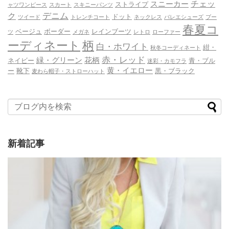
チェッ
スニーカー
ストライプ
ャツワンピース
スカート
スキニーパンツ
デニム
ク
ドット
ツイード
トレンチコート
ネックレス
バレエシューズ
ブー
春夏コ
ベージュ
ボーダー
レインブーツ
ツ
メガネ
レトロ
ローファー
ーディネート
柄
白・ホワイト
紺・
秋冬コーディネート
赤・レッド
緑・グリーン
花柄
ネイビー
青・ブル
迷彩・カモフラ
黄・イエロー
ー
靴下
黒・ブラック
麦わら帽子・ストローハット
新着記事