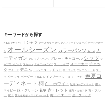
キーワードから探す
Tシャツ
NIKE（ナイキ）
アースカラー
オックスフォードシューズ
オーバーオー
オールシーズン
カラーパンツ
カ
ル
カーキ
シャツ
ーディガン
グレー・チャコール
クロップドパンツ
シ
チェッ
スニーカー
ストライプ
ャツワンピース
スカート
スキニーパンツ
デニム
ク
ドット
ツイード
トレンチコート
ネックレス
バレエシューズ
ブー
春夏コ
ベージュ
ボーダー
レインブーツ
ツ
メガネ
レトロ
ローファー
ーディネート
柄
白・ホワイト
紺・
秋冬コーディネート
赤・レッド
緑・グリーン
花柄
ネイビー
青・ブル
迷彩・カモフラ
黄・イエロー
ー
靴下
黒・ブラック
麦わら帽子・ストローハット