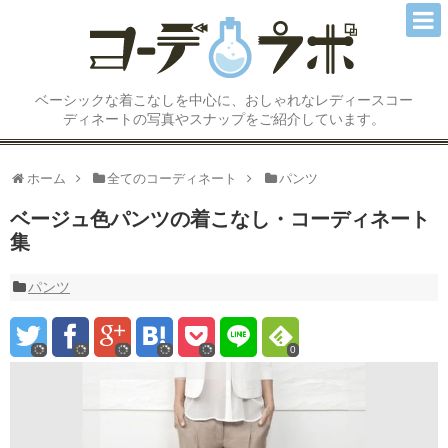
コーディネートTOP
ベーシックな着こなしを中心に、おしゃれなレディースコー
トップス
ディネートの写真やスナップをご紹介しています。
アウター/ジャケット
ホーム
全てのコーディネート
パンツ
スカート
ベージュ色パンツの着こなし・コーディネート
集
パンツ
ワンピース
パンツ
オールインワン/サロペット
0
シューズ/ブーツ
アクセサリー小物