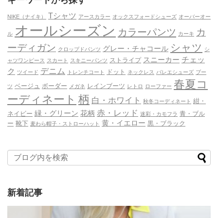
キーワードから探す
Tシャツ
NIKE（ナイキ）
アースカラー
オックスフォードシューズ
オーバーオー
オールシーズン
カラーパンツ
カ
ル
カーキ
シャツ
ーディガン
グレー・チャコール
クロップドパンツ
シ
チェッ
スニーカー
ストライプ
ャツワンピース
スカート
スキニーパンツ
デニム
ク
ドット
ツイード
トレンチコート
ネックレス
バレエシューズ
ブー
春夏コ
ベージュ
ボーダー
レインブーツ
ツ
メガネ
レトロ
ローファー
ーディネート
柄
白・ホワイト
紺・
秋冬コーディネート
赤・レッド
緑・グリーン
花柄
ネイビー
青・ブル
迷彩・カモフラ
黄・イエロー
ー
靴下
黒・ブラック
麦わら帽子・ストローハット
新着記事