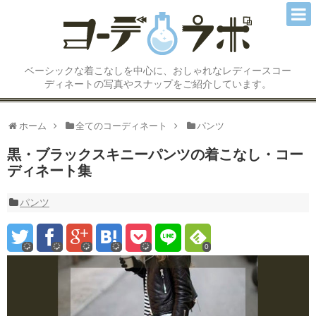
コーディネートTOP
ベーシックな着こなしを中心に、おしゃれなレディースコー
トップス
ディネートの写真やスナップをご紹介しています。
アウター/ジャケット
ホーム
全てのコーディネート
パンツ
スカート
黒・ブラックスキニーパンツの着こなし・コー
ディネート集
パンツ
ワンピース
パンツ
オールインワン/サロペット
0
シューズ/ブーツ
アクセサリー小物